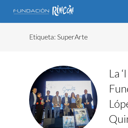
Etiqueta:
SuperArte
La ‘
Fun
Lóp
Quin