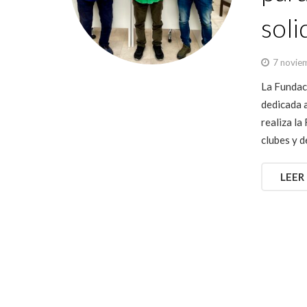
soli
7 novie
La Fundaci
dedicada a
realiza l
clubes y 
LEER