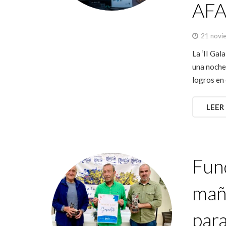
AFA
21 novi
La ‘II Gal
una noche 
logros en 
LEER
Fun
maña
para