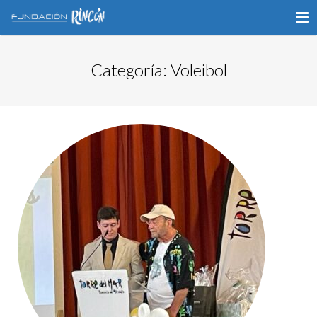
INICIO
Categoría:
Voleibol
LA FUNDACIÓN
APOYO AL DEPORTE
GALERÍA
VÍDEOS
COLABORA
CONTACTO