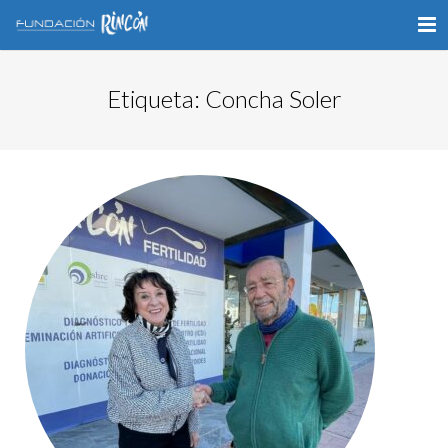
INICIO
Etiqueta:
Concha Soler
LA FUNDACIÓN
APOYO AL DEPORTE
GALERÍA
VÍDEOS
COLABORA
CONTACTO