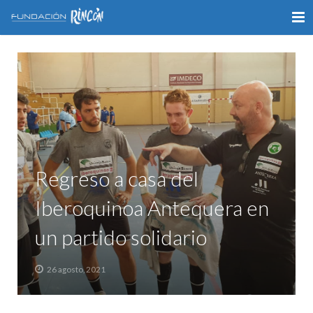
INICIO
LA FUNDACIÓN
APOYO AL DEPORTE
GALERÍA
Regreso a casa del
VÍDEOS
Iberoquinoa Antequera en
COLABORA
un partido solidario
CONTACTO
26 agosto, 2021