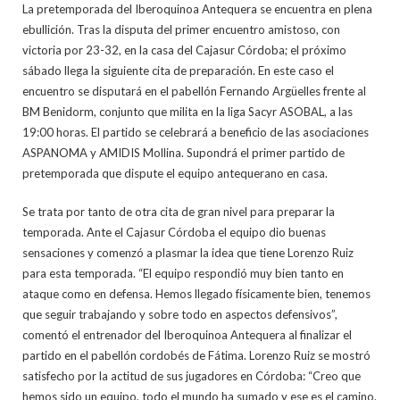
La pretemporada del Iberoquinoa Antequera se encuentra en plena
ebullición. Tras la disputa del primer encuentro amistoso, con
victoria por 23-32, en la casa del Cajasur Córdoba; el próximo
sábado llega la siguiente cita de preparación. En este caso el
encuentro se disputará en el pabellón Fernando Argüelles frente al
BM Benidorm, conjunto que milita en la liga Sacyr ASOBAL, a las
19:00 horas. El partido se celebrará a beneficio de las asociaciones
ASPANOMA y AMIDIS Mollina. Supondrá el primer partido de
pretemporada que dispute el equipo antequerano en casa.
Se trata por tanto de otra cita de gran nivel para preparar la
temporada. Ante el Cajasur Córdoba el equipo dio buenas
sensaciones y comenzó a plasmar la idea que tiene Lorenzo Ruiz
para esta temporada. “El equipo respondió muy bien tanto en
ataque como en defensa. Hemos llegado físicamente bien, tenemos
que seguir trabajando y sobre todo en aspectos defensivos”,
comentó el entrenador del Iberoquinoa Antequera al finalizar el
partido en el pabellón cordobés de Fátima. Lorenzo Ruiz se mostró
satisfecho por la actitud de sus jugadores en Córdoba: “Creo que
hemos sido un equipo, todo el mundo ha sumado y ese es el camino.