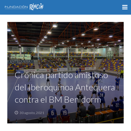
INICIO
LA FUNDACIÓN
APOYO AL DEPORTE
GALERÍA
Crónica partido amistoso
VÍDEOS
del Iberoquinoa Antequera
COLABORA
contra el BM Benidorm
CONTACTO
30 agosto, 2021