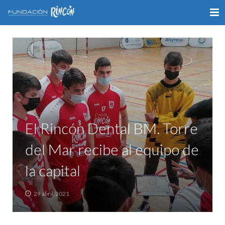
INICIO
LA FUNDACIÓN
APOYO AL DEPORTE
GALERÍA
El Rincón Dental BM. Torre
VÍDEOS
del Mar recibe al equipo de
COLABORA
la capital
CONTACTO
29 abril, 2021