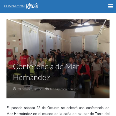
INICIO
LA FUNDACIÓN
APOYO AL DEPORTE
GALERÍA
Conferencia de Mar
VÍDEOS
Hernandez
COLABORA
23 octubre, 2016
No hay comentarios
CONTACTO
de
El pasado sábado 22 de Octubre se celebró una conferencia
Mar Hernández
en el museo de la caña de azucar de Torre del