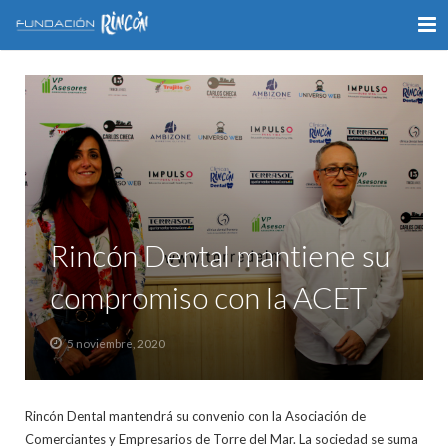
INICIO
LA FUNDACIÓN
APOYO AL DEPORTE
GALERÍA
Rincón Dental mantiene su
VÍDEOS
compromiso con la ACET
COLABORA
5 noviembre, 2020
CONTACTO
Rincón Dental mantendrá su convenio con la Asociación de
Comerciantes y Empresarios de Torre del Mar. La sociedad se suma