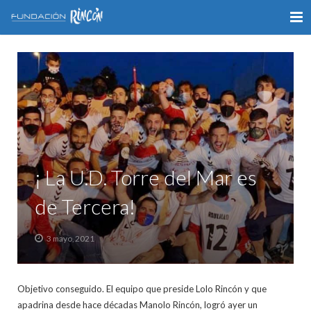
INICIO
LA FUNDACIÓN
APOYO AL DEPORTE
GALERÍA
¡ La U.D. Torre del Mar es
VÍDEOS
de Tercera!
COLABORA
3 mayo, 2021
CONTACTO
Objetivo conseguido. El equipo que preside Lolo Rincón y que
apadrina desde hace décadas Manolo Rincón, logró ayer un