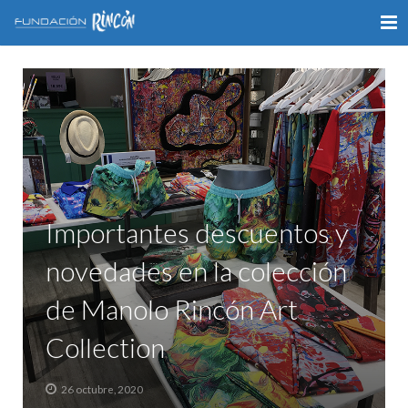
INICIO
LA FUNDACIÓN
APOYO AL DEPORTE
GALERÍA
Importantes descuentos y
VÍDEOS
novedades en la colección
COLABORA
de Manolo Rincón Art
CONTACTO
Collection
26 octubre, 2020