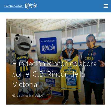
INICIO
LA FUNDACIÓN
APOYO AL DEPORTE
GALERÍA
Fundación Rincón colabora
VÍDEOS
con el C.B. Rincón de la
COLABORA
Victoria
CONTACTO
15 diciembre, 2020