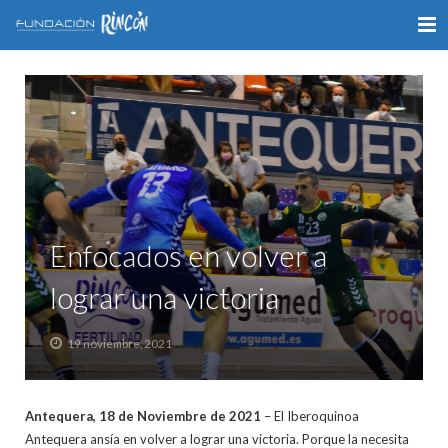
INICIO
LA FUNDACIÓN
APOYO AL DEPORTE
GALERÍA
Enfocados en volver a
VÍDEOS
lograr una victoria
COLABORA
19 noviembre, 2021
CONTACTO
Antequera, 18 de Noviembre de 2021
– El Iberoquinoa
Antequera ansía en volver a lograr una victoria. Porque la necesita