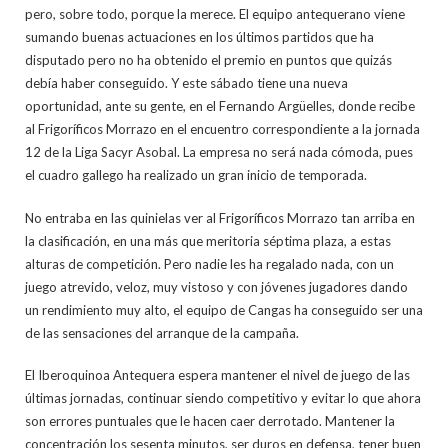
pero, sobre todo, porque la merece. El equipo antequerano viene
sumando buenas actuaciones en los últimos partidos que ha
disputado pero no ha obtenido el premio en puntos que quizás
debía haber conseguido. Y este sábado tiene una nueva
oportunidad, ante su gente, en el Fernando Argüelles, donde recibe
al Frigoríficos Morrazo en el encuentro correspondiente a la jornada
12 de la Liga Sacyr Asobal. La empresa no será nada cómoda, pues
el cuadro gallego ha realizado un gran inicio de temporada.
No entraba en las quinielas ver al Frigoríficos Morrazo tan arriba en
la clasificación, en una más que meritoria séptima plaza, a estas
alturas de competición. Pero nadie les ha regalado nada, con un
juego atrevido, veloz, muy vistoso y con jóvenes jugadores dando
un rendimiento muy alto, el equipo de Cangas ha conseguido ser una
de las sensaciones del arranque de la campaña.
El Iberoquinoa Antequera espera mantener el nivel de juego de las
últimas jornadas, continuar siendo competitivo y evitar lo que ahora
son errores puntuales que le hacen caer derrotado. Mantener la
concentración los sesenta minutos, ser duros en defensa, tener buen