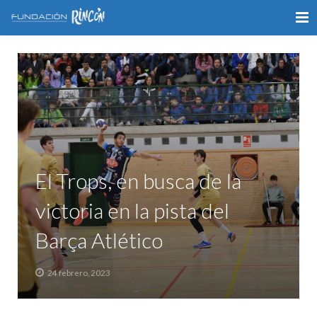
INICIO
LA FUNDACIÓN
APOYO AL DEPORTE
GALERÍA
El Trops, en busca de la
VÍDEOS
victoria en la pista del
COLABORA
Barça Atlético
CONTACTO
24 febrero, 2023