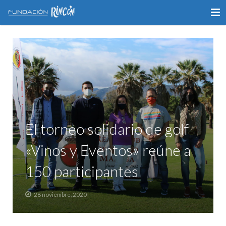
INICIO
LA FUNDACIÓN
APOYO AL DEPORTE
GALERÍA
El torneo solidario de golf
VÍDEOS
«Vinos y Eventos» reúne a
COLABORA
150 participantes
CONTACTO
28 noviembre, 2020