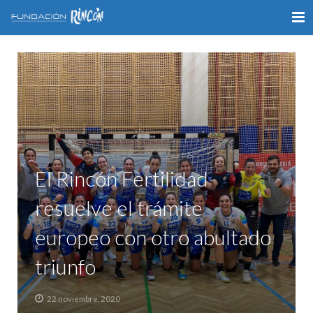
INICIO
LA FUNDACIÓN
APOYO AL DEPORTE
GALERÍA
El Rincón Fertilidad
VÍDEOS
resuelve el trámite
COLABORA
europeo con otro abultado
CONTACTO
triunfo
22 noviembre, 2020