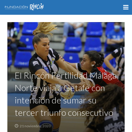
INICIO
LA FUNDACIÓN
APOYO AL DEPORTE
GALERÍA
El Rincón Fertilidad Málaga
VÍDEOS
Norte viaja a Getafe con
COLABORA
intención de sumar su
CONTACTO
tercer triunfo consecutivo
21 noviembre, 2020