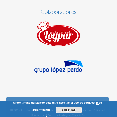
Colaboradores
Si continuas utilizando este sitio aceptas el uso de cookies.
más
información
ACEPTAR
© 2017 Fundación Rincón. Todos los derechos reservados |
Política de
Privacidad
| Desarrollado por
Click & Fix