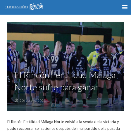
INICIO
LA FUNDACIÓN
APOYO AL DEPORTE
GALERÍA
El Rincón Fertilidad Málaga
VÍDEOS
Norte sufre para ganar
COLABORA
20 febrero, 2021
CONTACTO
El Rincón Fertilidad Málaga Norte volvió a la senda de la victoria y
pudo recuperar sensaciones después del mal partido de la pasada