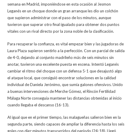
semana en Madrid, imponiéndose en esta ocasión al Jesmon
Leganés en un choque donde un gran arranque les dio un colchón
que supieron administrar con el paso de los minutos, aunque
tuvieron que superar otro final igualado para obtener dos puntos
vitales con un rival directo por la zona noble de la clasificación.
Para recuperar la confianza, es vital empezar bien y las jugadoras de
Laura Plaza supieron sentirlo a la perfección. Con un parcial de salida
de 4-0, dejando al conjunto madrileño más de seis minutos sin
anotar, tuvieron una excelente puesta en escena. Intentó Leganés
cambiar el ritmo del choque con un defensa 5-1 que desajustó algo
el ataque local, que consiguió encontrar soluciones en la calidad
individual de Daniela Jerónimo, que sumía galones ofensivos. Unido
a buenas intervenciones de Merche Gómez, el Rincón Fertilidad
Málaga Norte conseguía mantener las distancias obtenidas al inicio
cuando llegaba el descanso (16-13).
Al igual que en el primer tiempo, las malagueñas salieron bien en la
segunda parte, siendo capaces de ampliar la diferencia hasta los seis
goles con diez minutos transcurridos del período (24-18). Llegó