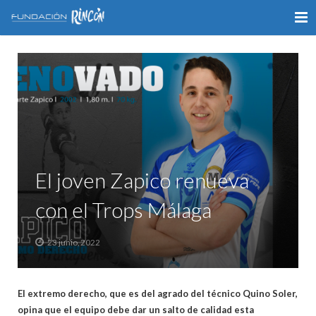
INICIO
LA FUNDACIÓN
APOYO AL DEPORTE
GALERÍA
El joven Zapico renueva
VÍDEOS
con el Trops Málaga
COLABORA
23 junio, 2022
CONTACTO
El extremo derecho, que es del agrado del técnico Quino Soler,
opina que el equipo debe dar un salto de calidad esta