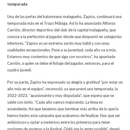
temporada
Una de las perlas del balonmano malagueño, Zapico, continuará una
temporada más en el Trops Málaga. Así lo ha anunciado Alfonso
Carrión, director deportivo del club de la capital malagueña, que
conoce a la perfección al jugador desde que despuntó en categorías
inferiores. “Zapico es un extremo zurdo muy hábil y con unas
cualidades excepcionales. Pese a su juventud, cada año va a más.
Estamos muy contentos de que siga con nosotros”, ha apuntado
Carrión, a quien se debe el fichaje del jugador, entonces, para el
cuadro juvenil.
Por su parte, Zapico ha expresado su alegría y gratitud “por estar un
año más en el equipo”, reconoció, ya que prevé una temporada, la
2022-2023, “apasionante y muy disputada”, que espera que se
salde con éxito. “Cada año vamos mejorando. La línea es
ascendente. Así que tenemos que terminar más arriba de lo que lo
hemos hecho esta campaña que acabamos de finalizar. Hay que ser
ambiciosos y optar a meternos entre los primeros para tener
opciones de ascenso a la Asobal. Ojalá sea lo antes posible”, deseó