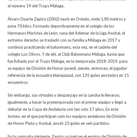
el número 19 del Trops Málaga.
Álvaro Duarte Zapico (2002) nació en Oviedo, mide 1,80 metros y
pesa 70 kilos. Formado deportivamente en el colegio de los
Hermanos Maristas de León, cuna del Ademar de la Liga Asobal, el
extremo derecho se trasladó con su familia a Málaga en 2017 y
continuó practicando el balonmano, esta vez, en el cadete del
colegio Los Olivos. Y de ahí, al Club Balonmano Málaga, hasta que
fue fichado por el Trops Málaga, en la temporada 2018-2019, para
su equipo de División de Honor juvenil, siendo, entonces, el jugador
referencia de la escuadra blanquiazul, con 135 goles anotados en 15
encuentros.
Sin embargo, sus virtudes y desparpajo en la cancha le llevaron,
igualmente, a hacer la pretemporada con el primer equipo y llegó a
debutar en la Copa de Andalucía con tan solo 17 años. En este
torneo, en el que participan solo los equipos andaluces de División
de Honor Plata y Asobal, anotó 23 goles en seis partidos.
En la campaña siguiente, Zapico ya jugó en el equipo de División de