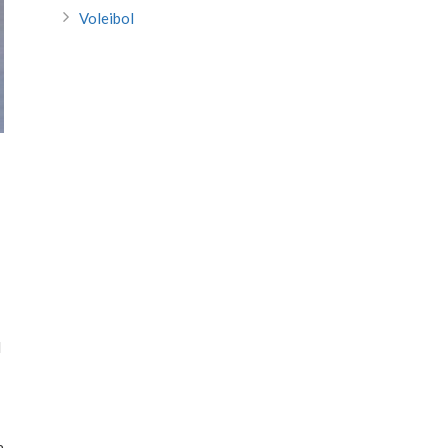
Voleibol
l
a