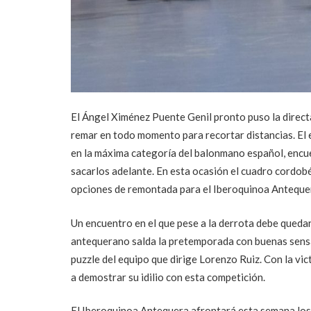
El Ángel Ximénez Puente Genil pronto puso la directa
remar en todo momento para recortar distancias. El 
en la máxima categoría del balonmano español, encuen
sacarlos adelante. En esta ocasión el cuadro cordo
opciones de remontada para el Iberoquinoa Anteque
Un encuentro en el que pese a la derrota debe quedar
antequerano salda la pretemporada con buenas sensac
puzzle del equipo que dirige Lorenzo Ruiz. Con la vi
a demostrar su idilio con esta competición.
El Iberoquinoa Antequera afrontará esta semana los ú