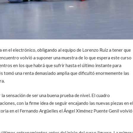
 en el electrónico, obligando al equipo de Lorenzo Ruiz a tener que
encuentro volvió a suponer una muestra de lo que espera este curso
tros en los que habrá que sufrir hasta el último instante para
bés tomó una renta demasiado amplia que dificultó enormemente las
ra.
 la sensación de ser una buena prueba de nivel. El cuadro
iones, con la firme idea de seguir encajando las nuevas piezas en e
ctoria en el Fernando Argüelles el Ángel Ximénez Puente Genil volvió
ltimos entrenamientos antes del inicio del curso liguero. La primer