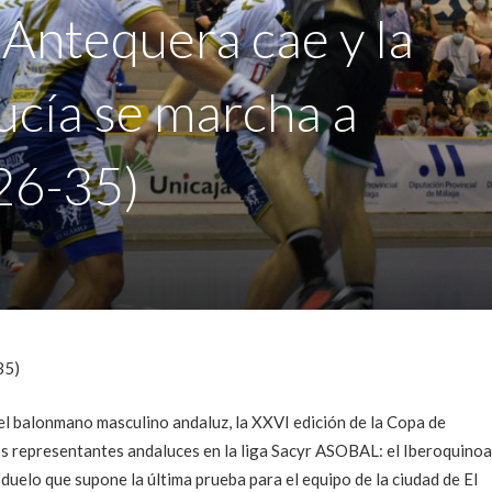
 Antequera cae y la
cía se marcha a
26-35)
35)
del balonmano masculino andaluz, la XXVI edición de la Copa de
os representantes andaluces en la liga Sacyr ASOBAL: el Iberoquinoa
uelo que supone la última prueba para el equipo de la ciudad de El