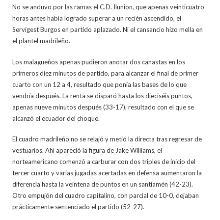
No se anduvo por las ramas el C.D. Ilunion, que apenas veinticuatro
horas antes había logrado superar a un recién ascendido, el
Servigest Burgos en partido aplazado. Ni el cansancio hizo mella en
el plantel madrileño.
Los malagueños apenas pudieron anotar dos canastas en los
primeros diez minutos de partido, para alcanzar el final de primer
cuarto con un 12 a 4, resultado que ponía las bases de lo que
vendría después. La renta se disparó hasta los dieciséis puntos,
apenas nueve minutos después (33-17), resultado con el que se
alcanzó el ecuador del choque.
El cuadro madrileño no se relajó y metió la directa tras regresar de
vestuarios. Ahí apareció la figura de Jake Williams, el
norteamericano comenzó a carburar con dos triples de inicio del
tercer cuarto y varias jugadas acertadas en defensa aumentaron la
diferencia hasta la veintena de puntos en un santiamén (42-23).
Otro empujón del cuadro capitalino, con parcial de 10-0, dejaban
prácticamente sentenciado el partido (52-27).