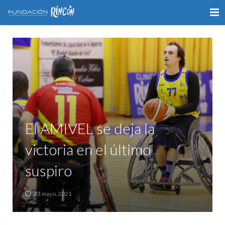
INICIO
LA FUNDACIÓN
APOYO AL DEPORTE
GALERÍA
El AMIVEL se deja la
VÍDEOS
victoria en el último
COLABORA
suspiro
CONTACTO
23 mayo, 2021