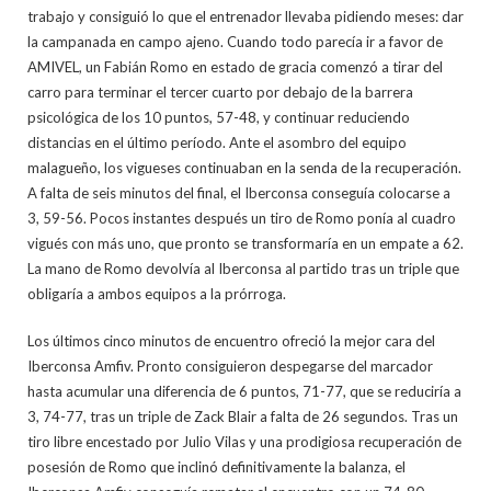
trabajo y consiguió lo que el entrenador llevaba pidiendo meses: dar
la campanada en campo ajeno. Cuando todo parecía ir a favor de
AMIVEL, un Fabián Romo en estado de gracia comenzó a tirar del
carro para terminar el tercer cuarto por debajo de la barrera
psicológica de los 10 puntos, 57-48, y continuar reduciendo
distancias en el último período. Ante el asombro del equipo
malagueño, los vigueses continuaban en la senda de la recuperación.
A falta de seis minutos del final, el Iberconsa conseguía colocarse a
3, 59-56. Pocos instantes después un tiro de Romo ponía al cuadro
vigués con más uno, que pronto se transformaría en un empate a 62.
La mano de Romo devolvía al Iberconsa al partido tras un triple que
obligaría a ambos equipos a la prórroga.
Los últimos cinco minutos de encuentro ofreció la mejor cara del
Iberconsa Amfiv. Pronto consiguieron despegarse del marcador
hasta acumular una diferencia de 6 puntos, 71-77, que se reduciría a
3, 74-77, tras un triple de Zack Blair a falta de 26 segundos. Tras un
tiro libre encestado por Julio Vilas y una prodigiosa recuperación de
posesión de Romo que inclinó definitivamente la balanza, el