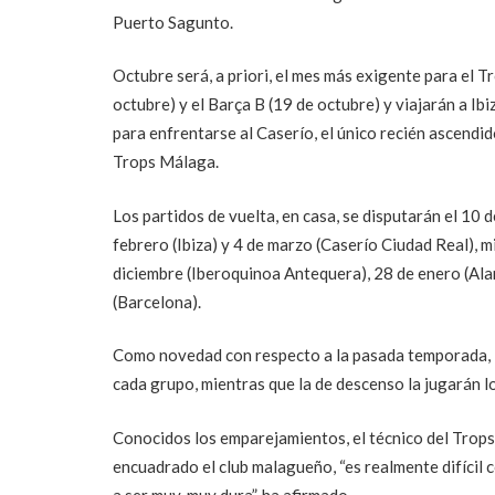
Puerto Sagunto.
Octubre será, a priori, el mes más exigente para el Tr
octubre) y el Barça B (19 de octubre) y viajarán a Ibi
para enfrentarse al Caserío, el único recién ascend
Trops Málaga.
Los partidos de vuelta, en casa, se disputarán el 10 
febrero (Ibiza) y 4 de marzo (Caserío Ciudad Real), m
diciembre (Iberoquinoa Antequera), 28 de enero (Alar
(Barcelona).
Como novedad con respecto a la pasada temporada, la
cada grupo, mientras que la de descenso la jugarán l
Conocidos los emparejamientos, el técnico del Trops
encuadrado el club malagueño, “es realmente difícil
a ser muy, muy dura”, ha afirmado.