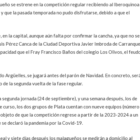
ueño se estrene en la competición regular recibiendo al Iberoquinoa
 y que la pasada temporada no pudo disfrutarse, debido a que el
en la capital, aunque aún falta por confirmar la cancha, ya que no se
Luis Pérez Canca de la Ciudad Deportiva Javier Imbroda de Carranque
apacidad que el Fray Francisco Baños del colegio Los Olivos, el feud
do Argüelles, se jugará antes del parón de Navidad. En concreto, ser
 de la segunda vuelta de la fase regular.
 la segunda jornada (24 de septiembre), y una semana después, los de
te curso, los dos grupos de Plata cuentan con nueve equipos (número
 objeto de que la competición regrese a partir de la 2023-2024 a un
e se declaró la pandemia por la Covid-19.
eal y siete días después los malagueños se medirán a domicilio al