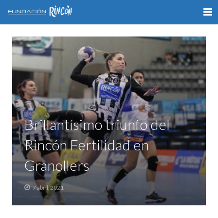
INICIO
LA FUNDACIÓN
APOYO AL DEPORTE
GALERÍA
Brillantísimo triunfo del
VÍDEOS
Rincón Fertilidad en
COLABORA
Granollers
CONTACTO
7 abril, 2021