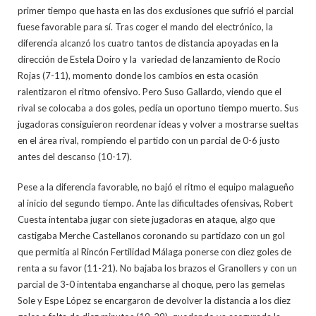
primer tiempo que hasta en las dos exclusiones que sufrió el parcial
fuese favorable para sí. Tras coger el mando del electrónico, la
diferencia alcanzó los cuatro tantos de distancia apoyadas en la
dirección de Estela Doiro y la variedad de lanzamiento de Rocío
Rojas (7-11), momento donde los cambios en esta ocasión
ralentizaron el ritmo ofensivo. Pero Suso Gallardo, viendo que el
rival se colocaba a dos goles, pedía un oportuno tiempo muerto. Sus
jugadoras consiguieron reordenar ideas y volver a mostrarse sueltas
en el área rival, rompiendo el partido con un parcial de 0-6 justo
antes del descanso (10-17).
Pese a la diferencia favorable, no bajó el ritmo el equipo malagueño
al inicio del segundo tiempo. Ante las dificultades ofensivas, Robert
Cuesta intentaba jugar con siete jugadoras en ataque, algo que
castigaba Merche Castellanos coronando su partidazo con un gol
que permitía al Rincón Fertilidad Málaga ponerse con diez goles de
renta a su favor (11-21). No bajaba los brazos el Granollers y con un
parcial de 3-0 intentaba engancharse al choque, pero las gemelas
Sole y Espe López se encargaron de devolver la distancia a los diez