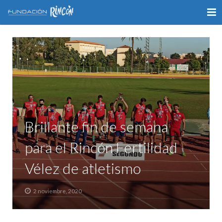
INICIO
LA FUNDACIÓN
APOYO AL DEPORTE
GALERÍA
Brillante fin de semana
VÍDEOS
para el Rincón Fertilidad
COLABORA
Vélez de atletismo
CONTACTO
2 noviembre, 2020