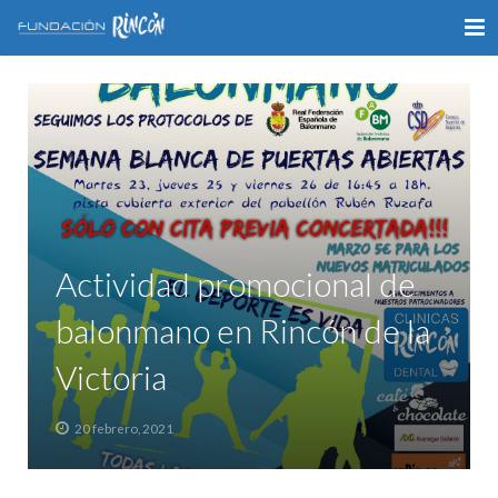
INICIO
LA FUNDACIÓN
APOYO AL DEPORTE
GALERÍA
Actividad promocional de
VÍDEOS
balonmano en Rincón de la
COLABORA
Victoria
CONTACTO
20 febrero, 2021